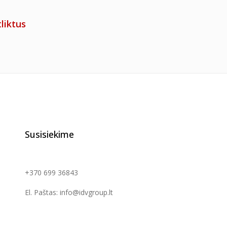
liktus
Susisiekime
+370 699 36843
El. Paštas: info@idvgroup.lt