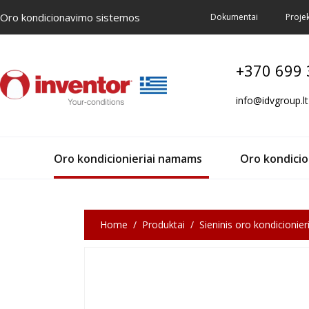
Oro kondicionavimo sistemos
Dokumentai
Projek
+370 699
info@idvgroup.lt
Oro kondicionieriai namams
Oro kondicion
Home
Produktai
Sieninis oro kondicioni