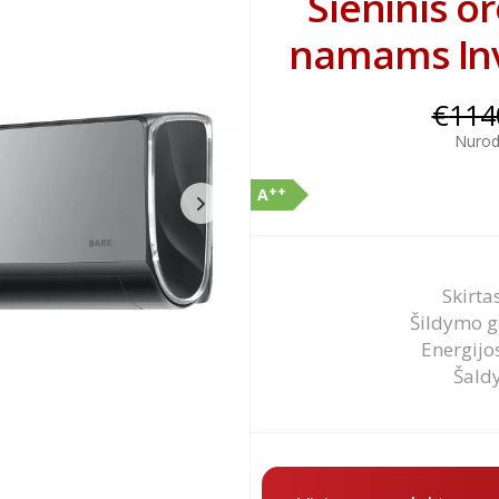
Sieninis o
namams Inv
€
114
Nurody
++
A
Skirta
Šildymo ga
Energijo
Šald