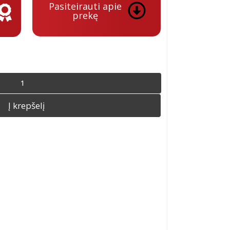
Pasiteirauti apie
prekę
Į krepšelį