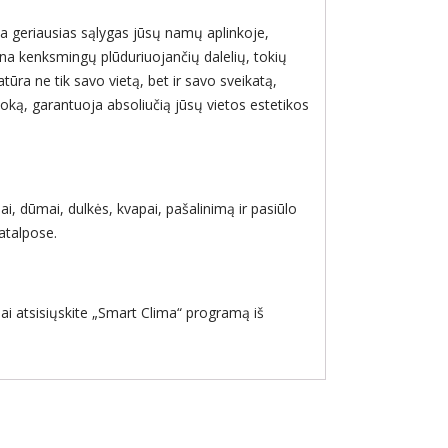
oja geriausias sąlygas jūsų namų aplinkoje,
ina kenksmingų plūduriuojančių dalelių, tokių
atūra ne tik savo vietą, bet ir savo sveikatą,
oką, garantuoja absoliučią jūsų vietos estetikos
sai, dūmai, dulkės, kvapai, pašalinimą ir pasiūlo
atalpose.
ai atsisiųskite „Smart Clima“ programą iš