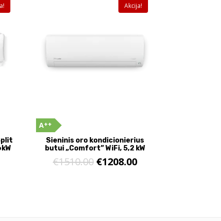
a!
Akcija!
++
A
plit
Sieninis oro kondicionierius
,6kW
butui „Comfort” WiFi, 5,2 kW
€
1510.00
€
1208.00