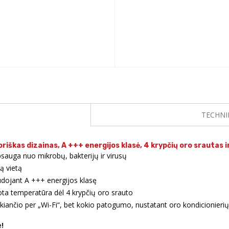
TECHNI
riškas dizainas, A +++ energijos klasė, 4 krypčių oro srautas i
sauga nuo mikrobų, bakterijų ir virusų
ą vietą
udojant A +++ energijos klasę
ota temperatūra dėl 4 krypčių oro srauto
ikiančio per „Wi-Fi“, bet kokio patogumo, nustatant oro kondicionieri
!