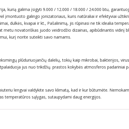
ija, kurią galima įsigyti 9.000 / 12.000 / 18.000 / 24.000 btu, garantu
 įmontuoto galingo jonizatoriaus, kuris natūraliai ir efektyviai užtikr
mai, dulkės, kvapai ir kt., Pašalinimą, jis rūpinasi ne tik idealia temper
 metu novatoriškas juodo veidrodžio dizainas, apibūdinantis vidinį bl
imui, kurį norite suteikti savo namams.
enksmingų plūduriuojančių dalelių, tokių kaip mikrobai, bakterijos, viru
atpalaiduoja jus nuo trikdžių. prastos kokybės atmosferos padariniai p
iuteriu lengvai valdykite savo klimatą, kad ir kur būtumėte. Nemokam
alias temperatūros sąlygas, sutaupydami daug energijos.