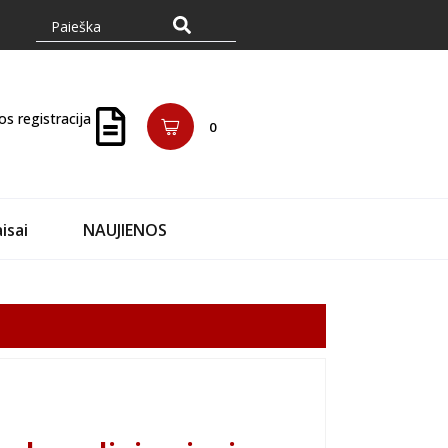
os registracija
0
isai
NAUJIENOS