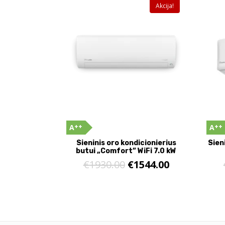
Akcija!
++
++
A
A
Sieninis oro kondicionierius
Sien
butui „Comfort” WiFi 7.0 kW
€
1930.00
€
1544.00