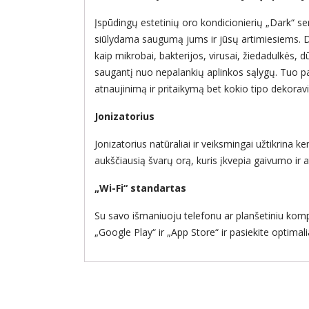
Įspūdingų estetinių oro kondicionierių „Dark“ ser
siūlydama saugumą jums ir jūsų artimiesiems. Dėl
kaip mikrobai, bakterijos, virusai, žiedadulkės, dū
saugantį nuo nepalankių aplinkos sąlygų. Tuo pat
atnaujinimą ir pritaikymą bet kokio tipo dekorav
Jonizatorius
Jonizatorius natūraliai ir veiksmingai užtikrina k
aukščiausią švarų orą, kuris įkvepia gaivumo ir 
„Wi-Fi“ standartas
Su savo išmaniuoju telefonu ar planšetiniu komp
„Google Play“ ir „App Store“ ir pasiekite optim