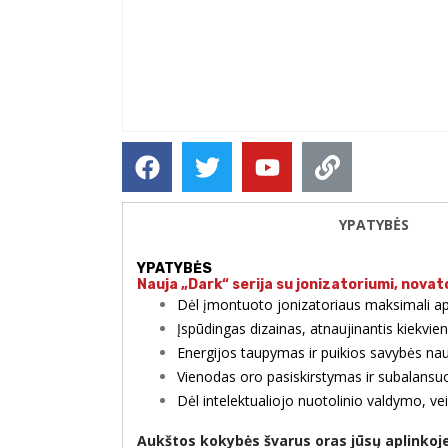
YPATYBĖS
YPATYBĖS
Nauja „Dark“ serija su jonizatoriumi, novato
Dėl įmontuoto jonizatoriaus maksimali ap
Įspūdingas dizainas, atnaujinantis kiekvien
Energijos taupymas ir puikios savybės na
Vienodas oro pasiskirstymas ir subalansu
Dėl intelektualiojo nuotolinio valdymo, ve
Aukštos kokybės švarus oras jūsų aplinkoje