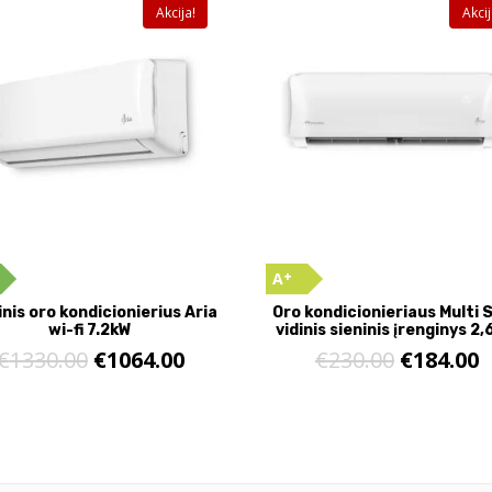
Akcija!
Akcij
+
A
inis oro kondicionierius Aria
Oro kondicionieriaus Multi S
wi-fi 7.2kW
vidinis sieninis įrenginys 2
€
1330.00
€
1064.00
€
230.00
€
184.00