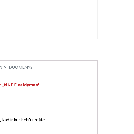
NIAI DUOMENYS
r „Wi-Fi“ valdymas!
ų, kad ir kur bebūtumėte