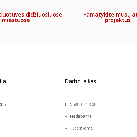
duotuves didžiuosiuose
Pamatykite mūsų at
miestuose
projektus
ija
Darbo laikas
ti ?
I - V 8:00 - 18:00
VI Nedirbame
VII Nedirbame