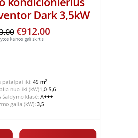
ro kondicionierius
entor Dark 3,5kW
€
912.00
0.00
tos kainos gali skirtis
2
s patalpai iki:
45 m
lia nuo-iki (kW)
1,0-5,6
s šaldymo klasė:
A+++
ymo galia (kW):
3,5