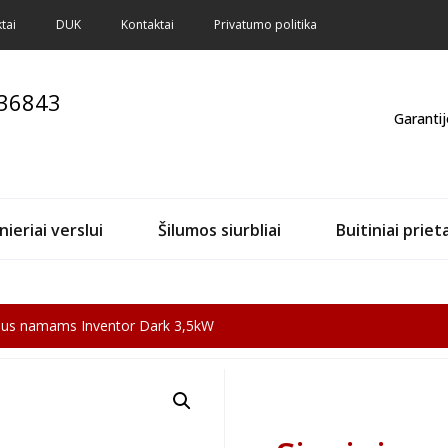
tai
DUK
Kontaktai
Privatumo politika
 36843
Garantij
ieriai verslui
Šilumos siurbliai
Buitiniai prieta
erius namams Inventor Dark 3,5kW