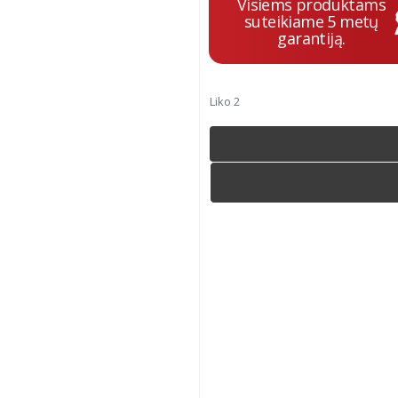
Visiems produktams
suteikiame 5 metų
garantiją.
Liko 2