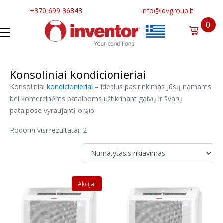
+370 699 36843
info@idvgroup.lt
0
Konsoliniai kondicionieriai
Konsoliniai
kondicionieriai
– idealus pasirinkimas Jūsų namams
bei komercinėms patalpoms užtikrinant gaivų ir švarų
patalpose vyraujantį orąю
Rodomi visi rezultatai: 2
Akcija!