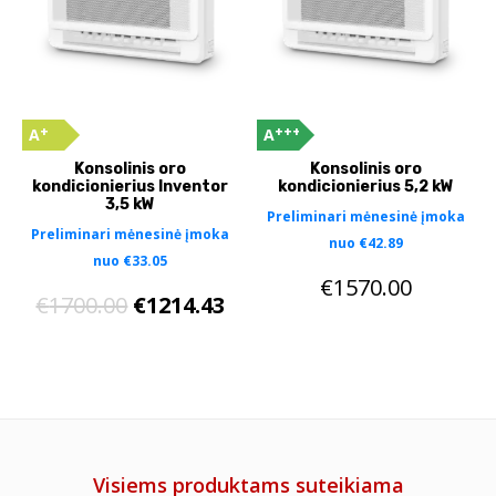
+
+++
A
A
Konsolinis oro
Konsolinis oro
kondicionierius Inventor
kondicionierius 5,2 kW
3,5 kW
Preliminari mėnesinė įmoka
Preliminari mėnesinė įmoka
nuo
€
42.89
nuo
€
33.05
€
1570.00
€
1700.00
€
1214.43
Visiems produktams suteikiama