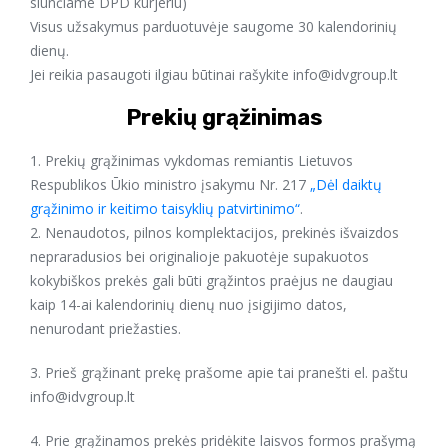
siunčiame DPD kurjeriu)
Visus užsakymus parduotuvėje saugome 30 kalendorinių
dienų.
Jei reikia pasaugoti ilgiau būtinai rašykite info@
idvgroup.lt
Prekių grąžinimas
1. Prekių grąžinimas vykdomas remiantis Lietuvos
Respublikos Ūkio ministro įsakymu Nr. 217
„Dėl daiktų
grąžinimo ir keitimo taisyklių patvirtinimo“
.
2. Nenaudotos, pilnos komplektacijos, prekinės išvaizdos
nepraradusios bei originalioje pakuotėje supakuotos
kokybiškos prekės gali būti grąžintos praėjus ne daugiau
kaip 14-ai kalendorinių dienų nuo įsigijimo datos,
nenurodant priežasties.
3. Prieš grąžinant prekę prašome apie tai pranešti el. paštu
info@
idvgroup.lt
4. Prie grąžinamos prekės pridėkite laisvos formos prašymą