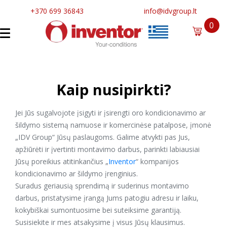
+370 699 36843
info@idvgroup.lt
0
Kaip nusipirkti?
Jei Jūs sugalvojote įsigyti ir įsirengti oro kondicionavimo ar
šildymo sistemą namuose ir komercinėse patalpose, įmonė
„IDV Group“ Jūsų paslaugoms. Galime atvykti pas Jus,
apžiūrėti ir įvertinti montavimo darbus, parinkti labiausiai
Jūsų poreikius atitinkančius „
Inventor
“ kompanijos
kondicionavimo ar šildymo įrenginius.
Suradus geriausią sprendimą ir suderinus montavimo
darbus, pristatysime įrangą Jums patogiu adresu ir laiku,
kokybiškai sumontuosime bei suteiksime garantiją.
Susisiekite ir mes atsakysime į visus Jūsų klausimus.