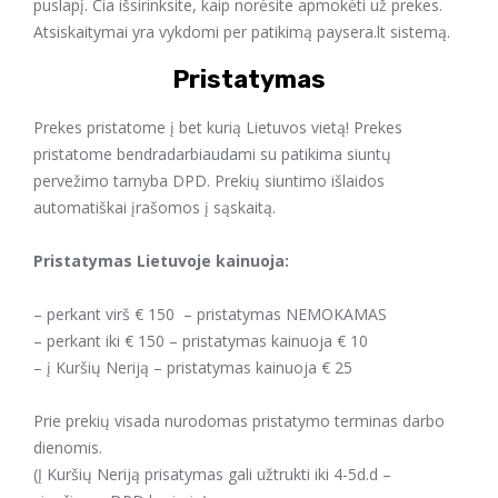
puslapį. Čia išsirinksite, kaip norėsite apmokėti už prekes.
Atsiskaitymai yra vykdomi per patikimą paysera.lt sistemą.
Pristatymas
Prekes pristatome į bet kurią Lietuvos vietą! Prekes
pristatome bendradarbiaudami su patikima siuntų
pervežimo tarnyba DPD. Prekių siuntimo išlaidos
automatiškai įrašomos į sąskaitą.
Pristatymas
Lietuvoje kainuoja:
– perkant virš € 150 – pristatymas NEMOKAMAS
– perkant iki € 150 – pristatymas kainuoja € 10
– į Kuršių Neriją – pristatymas kainuoja € 25
Prie prekių visada nurodomas pristatymo terminas darbo
dienomis.
(Į Kuršių Neriją prisatymas gali užtrukti iki 4-5d.d –