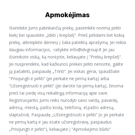
Apmokėjimas
Išsirinkite Jums patinkančią prekę, pasirinkite norimą pirkti
kiekį bei spauskite „Įdėti į krepšelį“. Prieš pirkdami bet kokią
prekę, atkreipkite dėmesį į šalia pateiktą aprašymą. Jei reikia
daugiau informacijos, rašykite info@idvgroup.lt Jei jau
išsirinkote viską, ką norėjote, keliaujate į “Prekių krepšelį”.
Jei nusprendėte, kad kažkurios prekės pirkti nenorite, galite
ją pašalinti, paspaudę „Trinti“. Jei viskas gerai, spaudžiate
“Prisijungti ir pirkti” (jei perkate ne pirmą kartą) arba
“Užsiregistruoti ir pirkti” (jei darote tai pirmą kartą), žinoma
prieš tai įvedę visą reikalingą informaciją apie save.
Registruojantis Jums reiks nurodyti savo vardą, pavardę,
adresą, miestą, pašto kodą, telefoną, el.pašto adresą,
slaptažodį. Paspaudę „Užsiregistruoti ir pirkti“ (o jei perkate
ne pirmą kartą ir jau esate užsiregistravę, paspaudus
„Prisijungti ir pirkti“), keliaujate į “Apmokėjimo būdo”