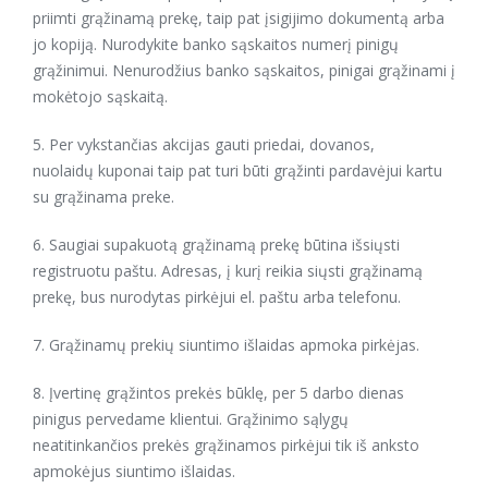
priimti grąžinamą prekę, taip pat įsigijimo dokumentą arba
jo kopiją. Nurodykite banko sąskaitos numerį pinigų
grąžinimui. Nenurodžius banko sąskaitos, pinigai grąžinami į
mokėtojo sąskaitą.
5. Per vykstančias akcijas gauti priedai, dovanos,
nuolaidų kuponai taip pat turi būti grąžinti pardavėjui kartu
su grąžinama preke.
6. Saugiai supakuotą grąžinamą prekę būtina išsiųsti
registruotu paštu. Adresas, į kurį reikia siųsti grąžinamą
prekę, bus nurodytas pirkėjui el. paštu arba telefonu.
7. Grąžinamų prekių siuntimo išlaidas apmoka pirkėjas.
8. Įvertinę grąžintos prekės būklę, per 5 darbo dienas
pinigus pervedame klientui. Grąžinimo sąlygų
neatitinkančios prekės grąžinamos pirkėjui tik iš anksto
apmokėjus siuntimo išlaidas.